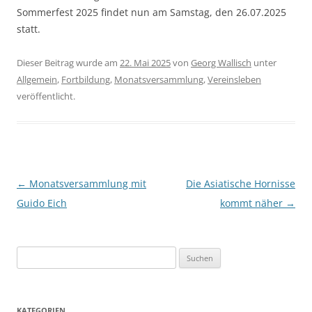
Sommerfest 2025 findet nun am Samstag, den 26.07.2025
statt.
Dieser Beitrag wurde am
22. Mai 2025
von
Georg Wallisch
unter
Allgemein
,
Fortbildung
,
Monatsversammlung
,
Vereinsleben
veröffentlicht.
Beitragsnavigation
←
Monatsversammlung mit
Die Asiatische Hornisse
Guido Eich
kommt näher
→
Suchen
nach:
KATEGORIEN