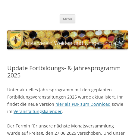
Zum
Inhalt
Imkerverein Weiden und
springen
Internetauftritt des Imkervereins Weiden und Umgebung e. V.
Umgebung e. V.
Menü
Update Fortbildungs- & Jahresprogramm
2025
Unter aktuelles Jahresprogramm mit den geplanten
Fortbildungsveranstaltungen 2025 wurde aktualisiert. Ihr
findet die neue Version
hier als PDF zum Download
sowie
im
Veranstaltungskalender
.
Der Termin für unsere nächste Monatsversammlung
wurde auf Freitag, den 27.06.2025 verschoben. Und unser