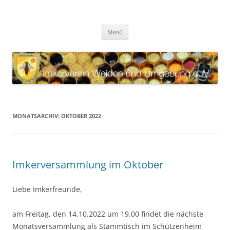
Zum
Inhalt
Imkerverein Weiden und
springen
Internetauftritt des Imkervereins Weiden und Umgebung e. V.
Umgebung e. V.
Menü
MONATSARCHIV:
OKTOBER 2022
Imkerversammlung im Oktober
Liebe Imkerfreunde,
am Freitag, den 14.10.2022 um 19.00 findet die nächste
Monatsversammlung als Stammtisch im Schützenheim