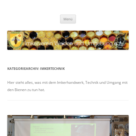
Zum
Inhalt
Imkerverein Weiden und
springen
Internetauftritt des Imkervereins Weiden und Umgebung e. V.
Umgebung e. V.
Menü
KATEGORIEARCHIV:
IMKERTECHNIK
Hier steht alles, was mit dem Imkerhandwerk, Technik und Umgang mit
den Bienen zu tun hat.