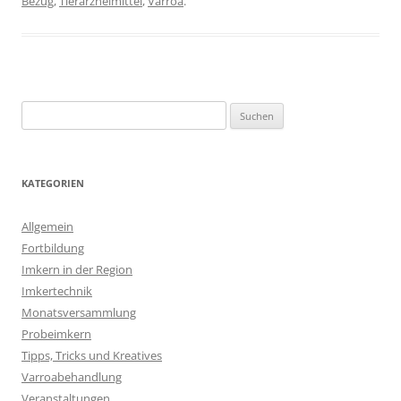
Bezug
,
Tierarzneimittel
,
Varroa
.
Suchen
nach:
KATEGORIEN
Allgemein
Fortbildung
Imkern in der Region
Imkertechnik
Monatsversammlung
Probeimkern
Tipps, Tricks und Kreatives
Varroabehandlung
Veranstaltungen