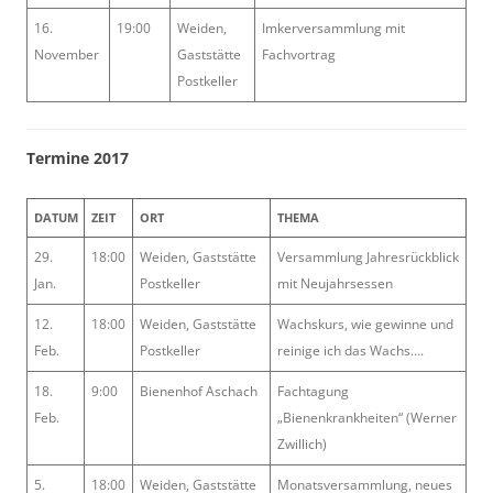
16.
19:00
Weiden,
Imkerversammlung mit
November
Gaststätte
Fachvortrag
Postkeller
Termine 2017
DATUM
ZEIT
ORT
THEMA
29.
18:00
Weiden, Gaststätte
Versammlung Jahresrückblick
Jan.
Postkeller
mit Neujahrsessen
12.
18:00
Weiden, Gaststätte
Wachskurs, wie gewinne und
Feb.
Postkeller
reinige ich das Wachs….
18.
9:00
Bienenhof Aschach
Fachtagung
Feb.
„Bienenkrankheiten“ (Werner
Zwillich)
5.
18:00
Weiden, Gaststätte
Monatsversammlung, neues