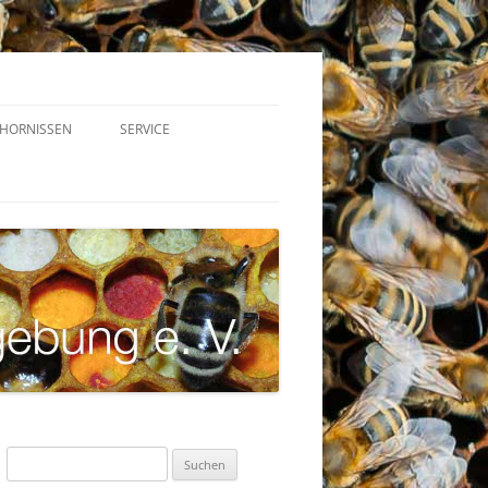
HORNISSEN
SERVICE
VEREINSGERÄTE
STOCKWAAGEN – TRACHTNET
VARROAWETTER
LINKS
DOWNLOADS
Suchen
nach: