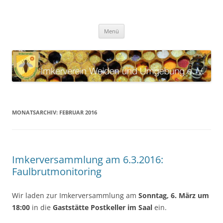
Zum
Inhalt
Imkerverein Weiden und
springen
Internetauftritt des Imkervereins Weiden und Umgebung e. V.
Umgebung e. V.
Menü
MONATSARCHIV:
FEBRUAR 2016
Imkerversammlung am 6.3.2016:
Faulbrutmonitoring
Wir laden zur Imkerversammlung am
Sonntag, 6. März um
18:00
in die
Gaststätte Postkeller im Saal
ein.