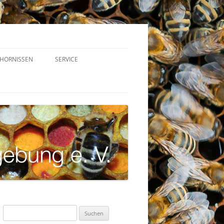
HORNISSEN
SERVICE
VEREINSGERÄTE
STOCKWAAGEN – TRACHTNET
VARROAWETTER
LINKS
DOWNLOADS
Suchen
nach: