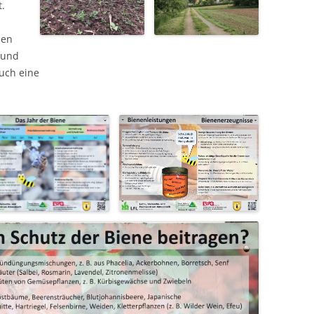
t.
nen
 und
auch eine