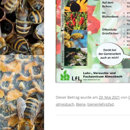
Dieser Beitrag wurde am
29. Mai 2021
von
G
almesbach
,
Biene
,
bienenlehrpfad
.