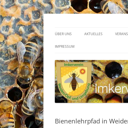
Zum
Inhalt
springen
Internetauftritt des Imkervereins Weiden 
Imkerverein Weide
ÜBER UNS
AKTUELLES
VERAN
VORSTANDSCHAFT
TERMI
IMPRESSUM
CHRONIK
DATENSCHUTZERKLÄRUNG
SATZUNG
Bienenlehrpfad in Weide