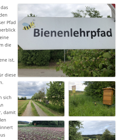
 das
 den
ser Pfad
berblick
 eine
m die
ne ist,
ür diese
rn.
 sich
An
r, damit
den
innert
aus