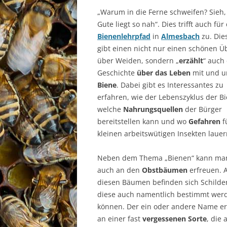
„Warum in die Ferne schweifen? Sieh,
Gute liegt so nah“. Dies trifft auch für
Bienenlehrpfad
in
Almesbach
zu. Die
gibt einen nicht nur einen schönen Ü
über Weiden, sondern „
erzählt
“ auch
Geschichte
über das Leben
mit und u
Biene
. Dabei gibt es Interessantes zu
erfahren, wie der Lebenszyklus der Bie
welche
Nahrungsquellen
der Bürger
bereitstellen kann und wo
Gefahren
f
kleinen arbeitswütigen Insekten laue
Neben dem Thema „Bienen“ kann man
auch an den
Obstbäumen
erfreuen. 
diesen Bäumen befinden sich Schilde
diese auch namentlich bestimmt wer
können. Der ein oder andere Name er
an einer fast
vergessenen Sorte
, die 