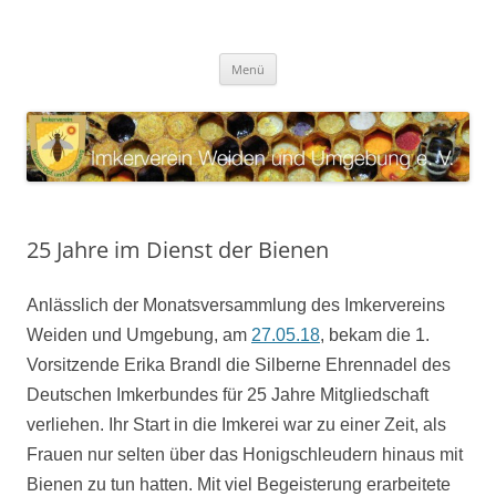
Zum
Inhalt
Imkerverein Weiden und
springen
Internetauftritt des Imkervereins Weiden und Umgebung e. V.
Umgebung e. V.
Menü
25 Jahre im Dienst der Bienen
Anlässlich der Monatsversammlung des Imkervereins
Weiden und Umgebung
, am
27.05.18
, bekam die 1.
Vorsitzende Erika Brandl die Silberne Ehrennadel des
Deutschen Imkerbundes für 25 Jahre Mitgliedschaft
verliehen. Ihr Start in die Imkerei war zu einer Zeit, als
Frauen nur selten über das Honigschleudern hinaus mit
Bienen zu tun hatten. Mit viel Begeisterung erarbeitete