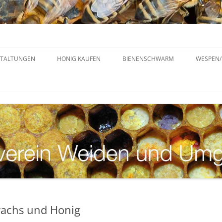
und Umgebung e. V.
n und Umgebung e. V.
STALTUNGEN
HONIG KAUFEN
BIENENSCHWARM
WESPEN/
N-ARCHIV
wachs und Honig