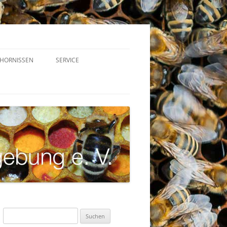
HORNISSEN
SERVICE
VEREINSGERÄTE
STOCKWAAGEN – TRACHTNET
VARROAWETTER
LINKS
DOWNLOADS
Suchen
nach: