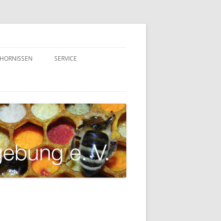
HORNISSEN
SERVICE
VEREINSGERÄTE
STOCKWAAGEN – TRACHTNET
VARROAWETTER
LINKS
DOWNLOADS