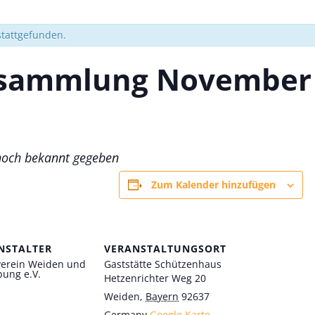
stattgefunden.
sammlung November
noch bekannt gegeben
Zum Kalender hinzufügen
NSTALTER
VERANSTALTUNGSORT
verein Weiden und
Gaststätte Schützenhaus
ung e.V.
Hetzenrichter Weg 20
Weiden
,
Bayern
92637
Germany
Google Karte