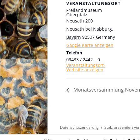
VERANSTALTUNGSORT
Freilandmuseum
Oberpfalz
Neusath 200
Neusath bei Nabburg
,
Bayern
92507
Germany
Google Karte anzeigen
Telefon
09433 / 2442 – 0
Veranstaltungsort-
Website anzeigen
Monatsversammlung Novem
Datenschutzerklärung
Stolz präsentiert v