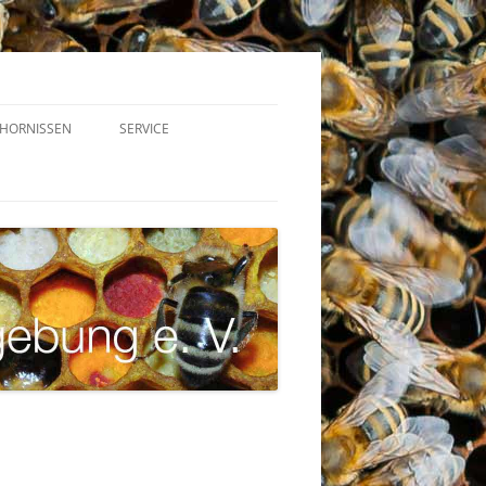
HORNISSEN
SERVICE
VEREINSGERÄTE
STOCKWAAGEN – TRACHTNET
VARROAWETTER
LINKS
DOWNLOADS