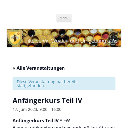
Zum
Inhalt
Imkerverein Weiden und
springen
Internetauftritt des Imkervereins Weiden und Umgebung e. V.
Umgebung e. V.
Menü
« Alle Veranstaltungen
Diese Veranstaltung hat bereits
stattgefunden.
Anfängerkurs Teil IV
17. Juni 2023, 9:00
-
16:00
Anfängerkurs Teil IV
* FW
Bienenkrankheiten und gesunde Völkerführung