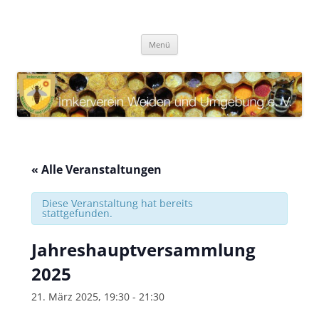
Zum
Inhalt
Imkerverein Weiden und
springen
Internetauftritt des Imkervereins Weiden und Umgebung e. V.
Umgebung e. V.
Menü
« Alle Veranstaltungen
Diese Veranstaltung hat bereits
stattgefunden.
Jahreshauptversammlung
2025
21. März 2025, 19:30
-
21:30